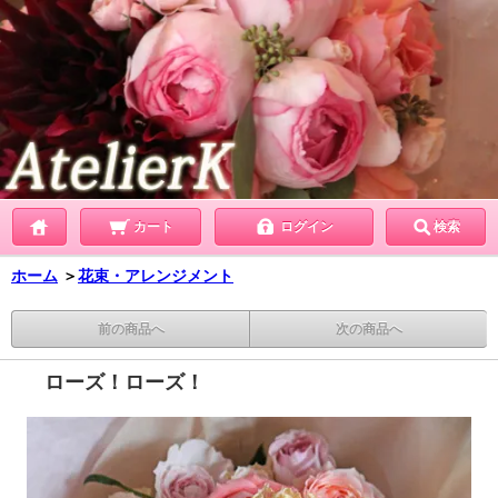
カート
ログイン
検索
ホーム
＞
花束・アレンジメント
前の商品へ
次の商品へ
ローズ！ローズ！